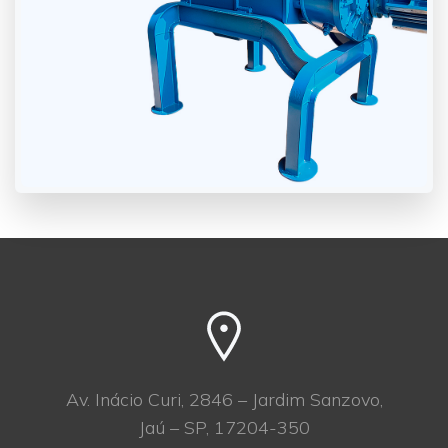
Av. Inácio Curi, 2846 – Jardim Sanzovo,
Jaú – SP, 17204-350